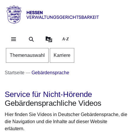
Direkt zum Kopf der Se
Direkt zum Inhalt
Direkt zum Fuß der Sei
Hessen
-
Verwaltungsgerichtsbarkeit
A-Z
Themenauswahl
Karriere
Startseite
Gebärdensprache
Service für Nicht-Hörende
Gebärdensprachliche Videos
Hier finden Sie Videos in Deutscher Gebärdensprache, die
die Navigation und die Inhalte auf dieser Website
erläutern.