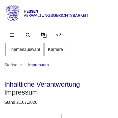
Direkt zum Kopf der Se
Direkt zum Inhalt
Direkt zum Fuß der Sei
Hessen
-
Verwaltungsgerichtsbarkeit
A-Z
Themenauswahl
Karriere
Startseite
Impressum
Inhaltliche Verantwortung
Impressum
Stand 21.07.2026