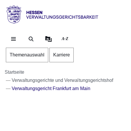
Direkt zum Kopf der S
Direkt zum Inhalt
Direkt zum Fuß der Se
Hessen
-
Verwaltungsgerichtsbarkeit
A-Z
Themenauswahl
Karriere
Startseite
Verwaltungsgerichte und Verwaltungsgerichtshof
Verwaltungsgericht Frankfurt am Main