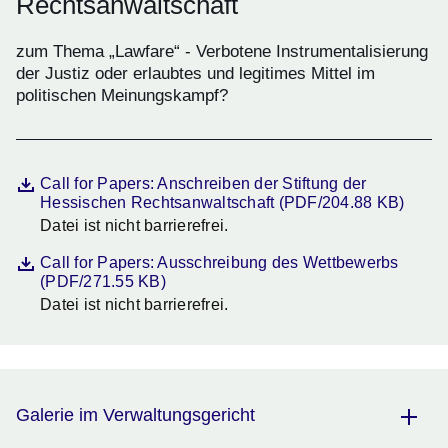
Rechtsanwaltschaft
zum Thema „Lawfare“ - Verbotene Instrumentalisierung
der Justiz oder erlaubtes und legitimes Mittel im
politischen Meinungskampf?
Datei
Öffnet sich in einem neuen Fenster
Call for Papers: Anschreiben der Stiftung der
Hessischen Rechtsanwaltschaft (PDF/204.88 KB)
Datei ist nicht barrierefrei.
Beschreibung
Datei
Öffnet sich in einem neuen Fenster
Call for Papers: Ausschreibung des Wettbewerbs
(PDF/271.55 KB)
Datei ist nicht barrierefrei.
Beschreibung
Galerie im Verwaltungsgericht