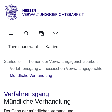
Direkt zum Kopf der Se
Direkt zum Inhalt
Direkt zum Fuß der Sei
Hessen
-
Verwaltungsgerichtsbarkeit
A-Z
Themenauswahl
Karriere
Startseite
Themen der Verwaltungsgerichtsbarkeit
Verfahrensgang an hessischen Verwaltungsgerichten
Mündliche Verhandlung
Verfahrensgang
Mündliche Verhandlung
Der Gang der mündlichen Verhandlung.