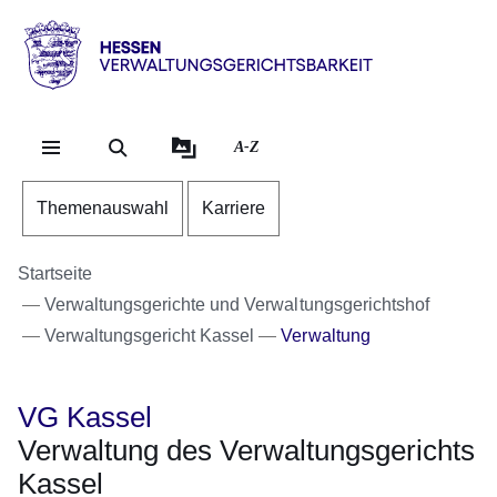
Direkt zum Kopf der Se
Direkt zum Inhalt
Direkt zum Fuß der Sei
Hessen
-
Verwaltungsgerichtsbarkeit
A-Z
Themenauswahl
Karriere
Startseite
Verwaltungsgerichte und Verwaltungsgerichtshof
Verwaltungsgericht Kassel
Verwaltung
VG Kassel
Verwaltung des Verwaltungsgerichts
Kassel