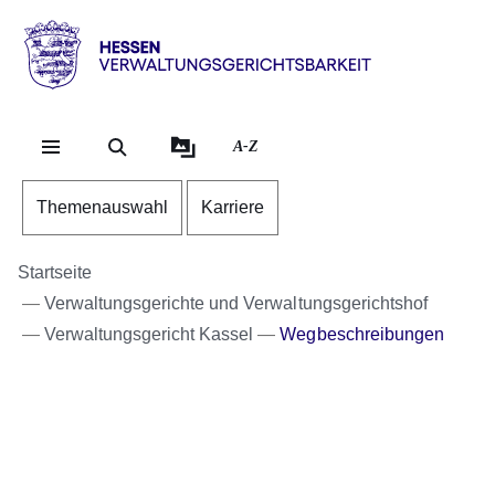
Direkt zum Kopf der Se
Direkt zum Inhalt
Direkt zum Fuß der Sei
Hessen
-
Verwaltungsgerichtsbarkeit
A-Z
Themenauswahl
Karriere
Startseite
Verwaltungsgerichte und Verwaltungsgerichtshof
Verwaltungsgericht Kassel
Wegbeschreibungen