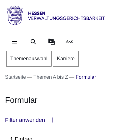
Direkt zum Kopf der Se
Direkt zum Inhalt
Direkt zum Fuß der Sei
Hessen
-
Verwaltungsgerichtsbarkeit
A-Z
Themenauswahl
Karriere
Startseite
Themen A bis Z
Formular
Formular
Filter anwenden
1 Eintrag