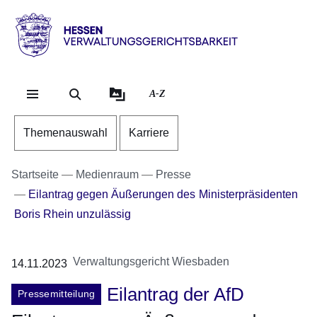
Direkt zum Kopf der Se
Direkt zum Inhalt
Direkt zum Fuß der Sei
Hessen
-
Verwaltungsgerichtsbarkeit
A-Z
Themenauswahl
Karriere
Startseite
Medienraum
Presse
Eilantrag gegen Äußerungen des Ministerpräsidenten
Boris Rhein unzulässig
Verwaltungsgericht Wiesbaden
14.11.2023
Eilantrag der AfD
Pressemitteilung