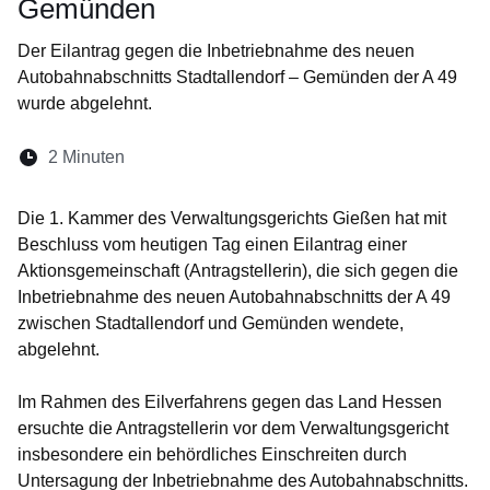
Gemünden
Der Eilantrag gegen die Inbetriebnahme des neuen
Autobahnabschnitts Stadtallendorf – Gemünden der A 49
wurde abgelehnt.
Lesedauer:
2 Minuten
Öffnet sich in einem neuen Fenster
Öffnet sich in einem neuen Fenster
Öffnet sich in einem neuen Fenste
Öffnet sich in einem neuen Fe
Öffnet sich in einem neu
Die 1. Kammer des Verwaltungsgerichts Gießen hat mit
Beschluss vom heutigen Tag einen Eilantrag einer
Aktionsgemeinschaft (Antragstellerin), die sich gegen die
Inbetriebnahme des neuen Autobahnabschnitts der A 49
zwischen Stadtallendorf und Gemünden wendete,
abgelehnt.
Im Rahmen des Eilverfahrens gegen das Land Hessen
ersuchte die Antragstellerin vor dem Verwaltungsgericht
insbesondere ein behördliches Einschreiten durch
Untersagung der Inbetriebnahme des Autobahnabschnitts.