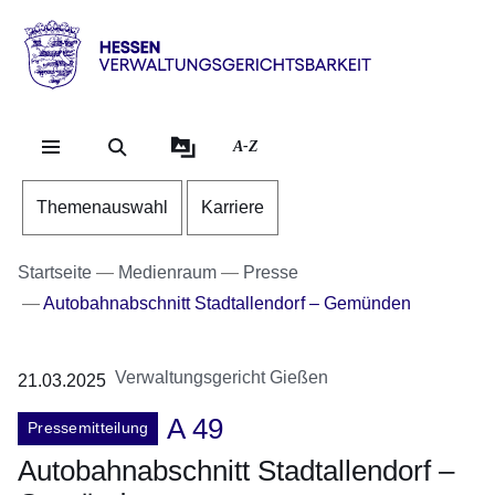
Direkt zum Kopf der Se
Direkt zum Inhalt
Direkt zum Fuß der Sei
Hessen
-
Verwaltungsgerichtsbarkeit
A-Z
Themenauswahl
Karriere
Startseite
Medienraum
Presse
Autobahnabschnitt Stadtallendorf – Gemünden
Verwaltungsgericht Gießen
21.03.2025
A 49
Pressemitteilung
Autobahnabschnitt Stadtallendorf –