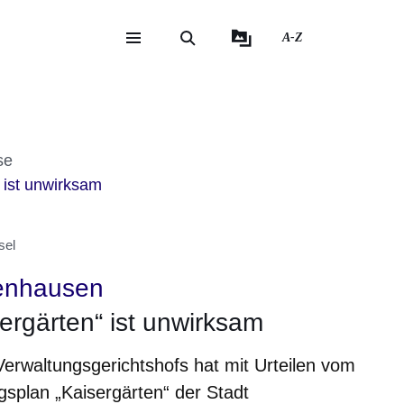
A-Z
eite
ite
it
se
 ist unwirksam
sel
enhausen
rgärten“ ist unwirksam
erwaltungsgerichtshofs hat mit Urteilen vom
splan „Kaisergärten“ der Stadt