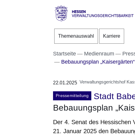
Direkt zum Kopf der S
Direkt zum Inhalt
Direkt zum Fuß der Se
Hessen
-
Themenauswahl
Karriere
Verwaltungsgerichtsbarke
Startseite
Medienraum
Pres
Bebauungsplan „Kaisergärten“
Verwaltungsgerichtshof Kas
22.01.2025
Stadt Bab
Pressemitteilung
Bebauungsplan „Kaise
Der 4. Senat des Hessischen V
21. Januar 2025 den Bebauung