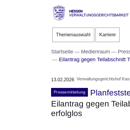
Direkt zum Kopf der S
Direkt zum Inhalt
Direkt zum Fuß der Se
Hessen
-
Themenauswahl
Karriere
Verwaltungsgerichtsbarke
Startseite
Medienraum
Pres
Eilantrag gegen Teilabschnitt 
Verwaltungsgerichtshof Kas
13.02.2026
Planfestst
Pressemitteilung
Eilantrag gegen Teila
erfolglos