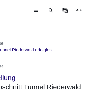
A-Z
eite
ite
it
se
Tunnel Riederwald erfolglos
sel
ellung
bschnitt Tunnel Riederwald