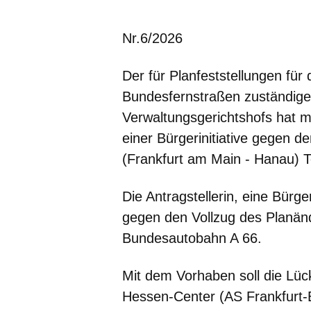
Öffnet sich in einem neuen Fenster
Öffnet sich in einem neuen Fenst
Öffnet sich in einem neuen 
Öffnet sich in einem n
Öffnet sich in ein
Nr.6/2026
Der für Planfeststellungen f
Bundesfernstraßen zuständige
Verwaltungsgerichtshofs hat m
einer Bürgerinitiative gegen
(Frankfurt am Main - Hanau) T
Die Antragstellerin, eine Bürger
gegen den Vollzug des Planän
Bundesautobahn A 66.
Mit dem Vorhaben soll die L
Hessen-Center (AS Frankfurt