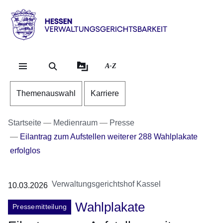
Direkt zum Kopf der Se
Direkt zum Inhalt
Direkt zum Fuß der Sei
Hessen
-
Verwaltungsgerichtsbarkeit
A-Z
Themenauswahl
Karriere
Startseite
Medienraum
Presse
Eilantrag zum Aufstellen weiterer 288 Wahlplakate
erfolglos
Verwaltungsgerichtshof Kassel
10.03.2026
Wahlplakate
Pressemitteilung