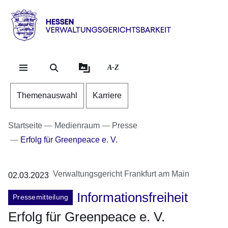
Direkt zum Kopf der Se
Direkt zum Inhalt
Direkt zum Fuß der Sei
Hessen
-
Verwaltungsgerichtsbarkeit
A-Z
Themenauswahl
Karriere
Startseite
Medienraum
Presse
Erfolg für Greenpeace e. V.
Verwaltungsgericht Frankfurt am Main
02.03.2023
Informationsfreiheit
Pressemitteilung
Erfolg für Greenpeace e. V.