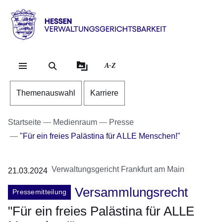
Direkt zum Kopf der Se
Direkt zum Inhalt
Direkt zum Fuß der Sei
Hessen
-
Verwaltungsgerichtsbarkeit
A-Z
Themenauswahl
Karriere
Startseite
Medienraum
Presse
"Für ein freies Palästina für ALLE Menschen!"
Verwaltungsgericht Frankfurt am Main
21.03.2024
Versammlungsrecht
Pressemitteilung
"Für ein freies Palästina für ALLE