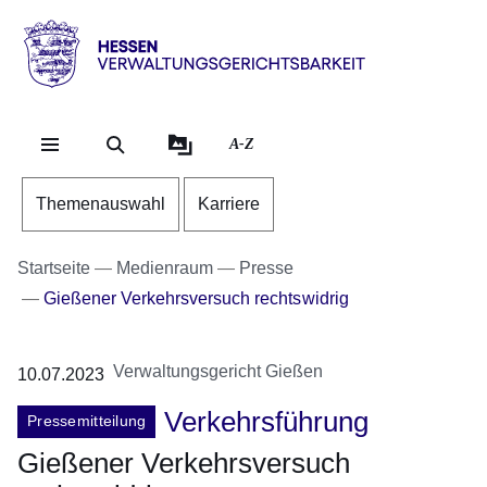
Direkt zum Kopf der Se
Direkt zum Inhalt
Direkt zum Fuß der Sei
Hessen
-
Verwaltungsgerichtsbarkeit
A-Z
Themenauswahl
Karriere
Startseite
Medienraum
Presse
Gießener Verkehrsversuch rechtswidrig
Verwaltungsgericht Gießen
10.07.2023
Verkehrsführung
Pressemitteilung
Gießener Verkehrsversuch