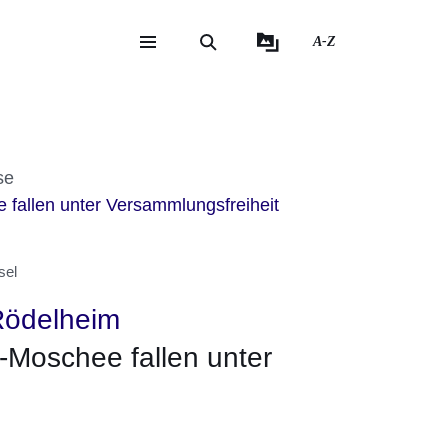
A-Z
eite
ite
it
se
 fallen unter Versammlungsfreiheit
sel
Rödelheim
-Moschee fallen unter