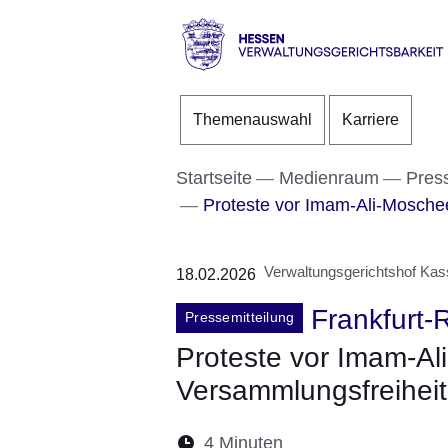
Direkt zum Kopf der S
Direkt zum Inhalt
Direkt zum Fuß der Se
Hessen
-
Themenauswahl
Karriere
Verwaltungsgerichtsbarke
Startseite
Medienraum
Pres
Proteste vor Imam-Ali-Moschee
Verwaltungsgerichtshof Kas
18.02.2026
Frankfurt-
Pressemitteilung
Proteste vor Imam-Ali
Versammlungsfreiheit
Lesedauer:
4 Minuten