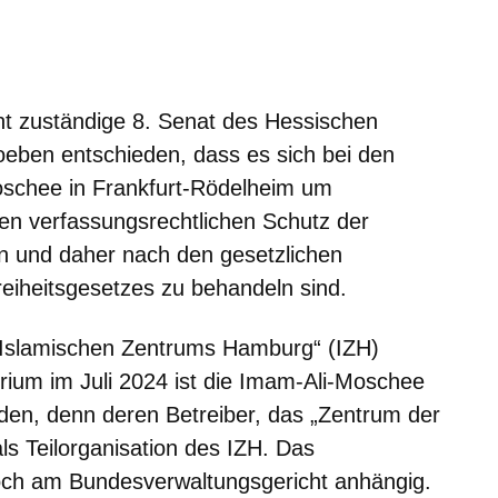
m neuen Fenster
einem neuen Fenster
h in einem neuen Fenster
 sich in einem neuen Fenster
ffnet sich in einem neuen Fenster
t zuständige 8. Senat des Hessischen
oeben entschieden, dass es sich bei den
oschee in Frankfurt-Rödelheim um
en verfassungsrechtlichen Schutz der
n und daher nach den gesetzlichen
iheitsgesetzes zu behandeln sind.
 „Islamischen Zentrums Hamburg“ (IZH)
ium im Juli 2024 ist die Imam-Ali-Moschee
den, denn deren Betreiber, das „Zentrum der
 als Teilorganisation des IZH. Das
noch am Bundesverwaltungsgericht anhängig.