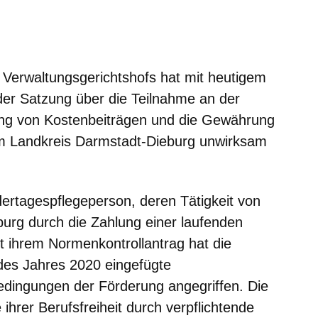
m neuen Fenster
einem neuen Fenster
h in einem neuen Fenster
 sich in einem neuen Fenster
ffnet sich in einem neuen Fenster
Verwaltungsgerichtshofs hat mit heutigem
 der Satzung über die Teilnahme an der
ung von Kostenbeiträgen und die Gewährung
 im Landkreis Darmstadt-Dieburg unwirksam
ndertagespflegeperson, deren Tätigkeit von
urg durch die Zahlung einer laufenden
it ihrem Normenkontrollantrag hat die
des Jahres 2020 eingefügte
dingungen der Förderung angegriffen. Die
ihrer Berufsfreiheit durch verpflichtende