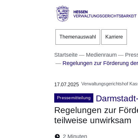
Direkt zum Kopf der S
Direkt zum Inhalt
Direkt zum Fuß der Se
Hessen
-
Themenauswahl
Karriere
Verwaltungsgerichtsbarke
Startseite
Medienraum
Pres
Regelungen zur Förderung der 
Verwaltungsgerichtshof Kas
17.07.2025
Darmstadt
Pressemitteilung
Regelungen zur Förd
teilweise unwirksam
Lesedauer:
2 Minuten