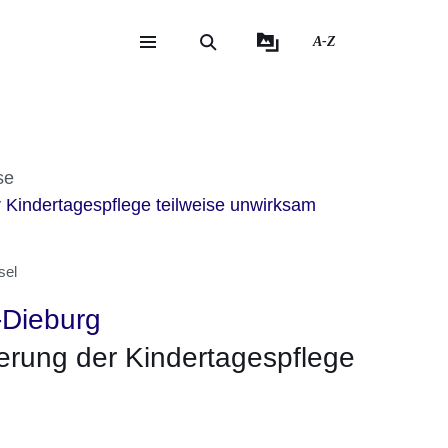
A-Z
eite
ite
it
se
Kindertagespflege teilweise unwirksam
sel
-Dieburg
erung der Kindertagespflege