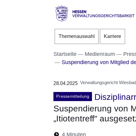
Direkt zum Kopf der S
Direkt zum Inhalt
Direkt zum Fuß der Se
Hessen
-
Themenauswahl
Karriere
Verwaltungsgerichtsbarke
Startseite
Medienraum
Pres
Suspendierung von Mitglied des 
Verwaltungsgericht Wiesba
28.04.2025
Disziplinar
Pressemitteilung
Suspendierung von Mi
„Itiotentreff“ ausgeset
Lesedauer:
4 Minuten