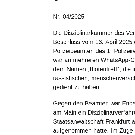
Öffnet sich in eine
Öffnet sich in 
Öffnet sic
Öffnet
Ö
Nr. 04/2025
Die Disziplinarkammer des Ve
Beschluss vom 16. April 2025 
Polizeibeamten des 1. Polizeir
war an mehreren WhatsApp-Chat
dem Namen „Itiotentreff“, die
rassistischen, menschenverac
gedient zu haben.
Gegen den Beamten war Ende 2
am Main ein Disziplinarverfah
Staatsanwaltschaft Frankfurt a
aufgenommen hatte. Im Zuge d