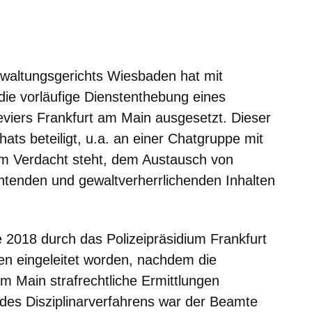
m neuen Fenster
einem neuen Fenster
h in einem neuen Fenster
 sich in einem neuen Fenster
ffnet sich in einem neuen Fenster
rwaltungsgerichts Wiesbaden hat mit
die vorläufige Dienstenthebung eines
eviers Frankfurt am Main ausgesetzt. Dieser
s beteiligt, u.a. an einer Chatgruppe mit
 im Verdacht steht, dem Austausch von
htenden und gewaltverherrlichenden Inhalten
018 durch das Polizeipräsidium Frankfurt
ren eingeleitet worden, nachdem die
m Main strafrechtliche Ermittlungen
es Disziplinarverfahrens war der Beamte