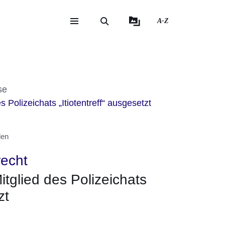
A-Z
eite
ite
it
se
Polizeichats „Itiotentreff“ ausgesetzt
den
recht
tglied des Polizeichats
zt