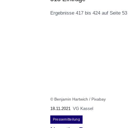
Ergebnisse 417 bis 424 auf Seite 53
:518
Ergebnisse:Ergebnisse
417
bis
424
auf
Seite
© Benjamin Hartwich / Pixabay
53
18.11.2021
VG Kassel
Pressemitteilung