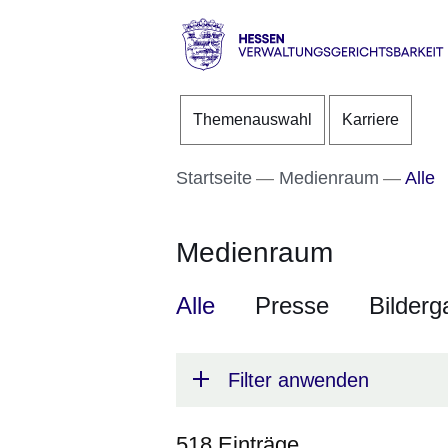
Direkt zum Kopf der S
Direkt zum Inhalt
Direkt zum Fuß der Se
Hessen
-
Themenauswahl
Karriere
Verwaltungsgerichtsbarke
Startseite
Medienraum
Alle
Medienraum
Alle
Presse
Bilderg
Filter anwenden
518 Einträge