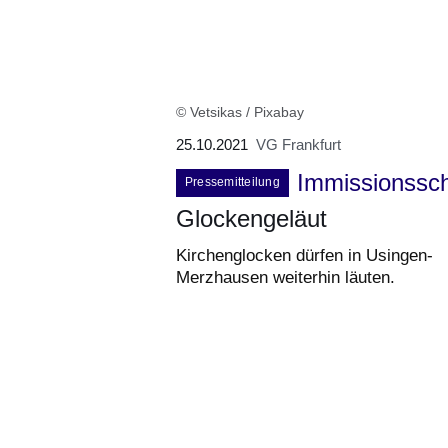
© Vetsikas / Pixabay
25.10.2021
VG Frankfurt
Immissionssc
Pressemitteilung
Glockengeläut
Kirchenglocken dürfen in Usingen-
Merzhausen weiterhin läuten.
Bildergalerie:3