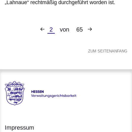
„Lahnaue“ rechtmäßig durchgeführt worden ist.
Vorherige
Nächste
Aktuelle
2
von
65
Seite
Seite
Seite
ZUM SEITENANFANG
Hessen - Verwaltungsgerichtsbarkeit Hessen
Impressum