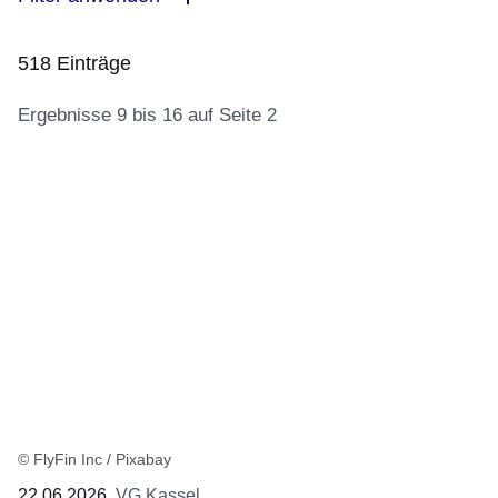
518 Einträge
Ergebnisse 9 bis 16 auf Seite 2
:518
Ergebnisse:Ergebnisse
9
bis
16
auf
Seite
2
© FlyFin Inc / Pixabay
22.06.2026
VG Kassel