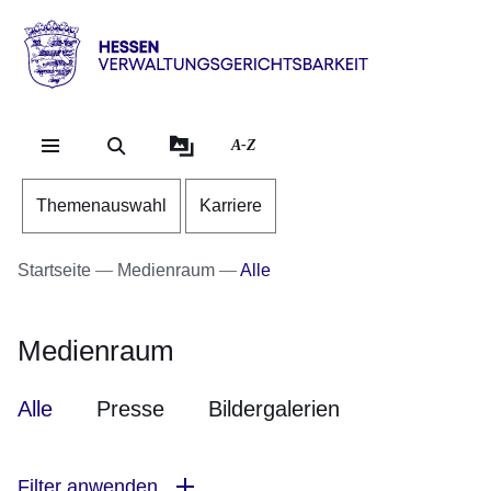
Direkt zum Kopf der Se
Direkt zum Inhalt
Direkt zum Fuß der Sei
Hessen
-
Verwaltungsgerichtsbarkeit
A-Z
Themenauswahl
Karriere
Startseite
Medienraum
Alle
Medienraum
Alle
Presse
Bildergalerien
Filter anwenden